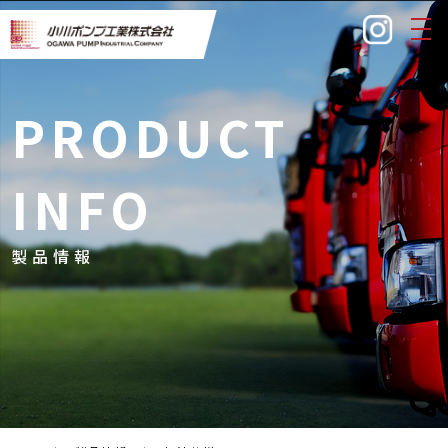
togg
navi
PRODUCT
INFO
製品情報